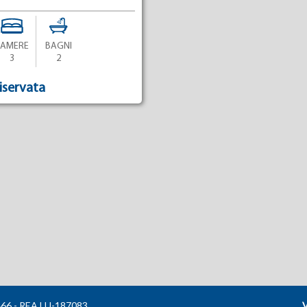
CAMERE
BAGNI
3
2
riservata
66 - REA LU-187083
V