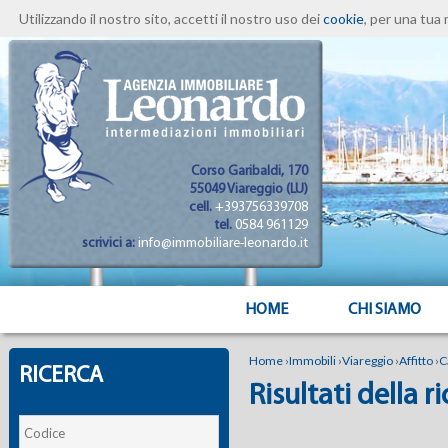
Utilizzando il nostro sito, accetti il nostro uso dei
cookie
, per una tua 
Corso Garibaldi, 170
55049 Viareggio (LU)
cell.
+393756339708
tel.
0584 961129
scrivici a:
info@immobiliare-leonardo.it
HOME
CHI SIAMO
Home
›
Immobili
›
Viareggio
›
Affitto
›
C
RICERCA
Risultati della r