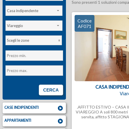
Sono presenti 1 soluzioni compati
Casa indipendente
Codice
Viareggio
AF071
Scegli le zone
CASA INDIPEND
Viar
.AFFITTO ESTIVO – CASA 
CASE INDIPENDENTI
VIAREGGIO A soli 800 metri d
servita, affitto STAGIONAL
APPARTAMENTI