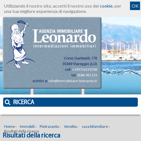
Utilizzando il nostro sito, accetti il nostro uso dei
cookie
, per
OK
una tua migliore esperienza di navigazione.
Corso Garibaldi, 170
55049 Viareggio (LU)
cell.
+393756339708
tel.
0584 961129
scrivici a:
info@immobiliare-leonardo.it
RICERCA
Home
›
Immobili
›
Pietrasanta
›
Vendita
›
casa bifamiliare
›
Risultati della ricerca
Risultati della ricerca