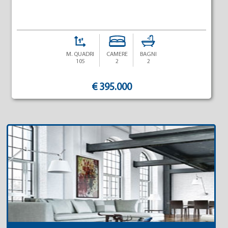
M. QUADRI
CAMERE
BAGNI
105
2
2
€ 395.000