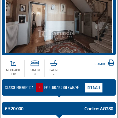
STAMPA
M. QUADRI
CAMERE
BAGNI
140
3
2
CLASSE ENERGETICA
EP GLNR: 142.00 KWH/M²
F
DETTAGLI
€ 520.000
Codice: AG280