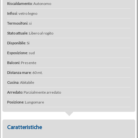
Riscaldamento
: Autonomo
Infissi
: vetro legno
Termosifoni
: si
Stato attuale
: Libero al rogito
Disponibile
: Si
Esposizione
: sud
Balconi
: Presente
Distanza mare
: 60 mt.
Cucina
: Abitabile
Arredato
: Parzialmente arredato
Posizione
: Lungomare
Caratteristiche