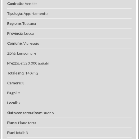
Contratto
: Vendita
Tipologia
: Appartamento
Regione
: Toscana
Provincia
: Lucca
Comune
: Viareggio
Zona
: Lungomare
Prezzo
: € 520.000
trattabili
Totale mq
: 140 mq
Camere
: 3
Bagni
: 2
Locali
: 7
Stato conservazione
: Buono
Piano
: Piano terra
Piani totali
: 3