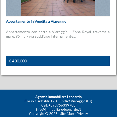
Appartamento in Vendita a Viareggio
Appartamento con corte a Viareggio – Zona Royal, traversa a
mare. 95 mq – già suddiviso internamente...
€ 430.000
Agenzia Immobiliare Leonardo
Corso Garibaldi, 170 - 55049 Viareggio (LU)
Cell.
+393756339708
info@immobiliare-leonardo.it
Copyright © 2026 -
Site Map
-
Privacy