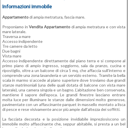
Informazioni immobile
Appartamento
di ampia metratura, fascia mare.
Proponiamo in
Vendita
Appartamento
di ampia metratura e con vista
mare laterale.
Traversa a mare
Accesso indipendente
Tre camere da letto
Due bagni
Vista mare
Accesso indipendente direttamente dal piano terra e si compone al
primo piano di ampio ingresso, soggiorno, sala da pranzo, cucina e
ripostiglio, oltre a un balcone di circa 5 mq, che affaccia sull'interno e
comprende una zona lavanderia e un servizio esterno. Tramite la bella
scala in marmo si accede al piano superiore dove troviamo due grandi
stanze matrimoniali (una delle quali dotata di balcone con vista mare
laterale), una camera singola e un bagno. L'abitazione ben conservata,
mantiene il sapore dell'epoca. Le grandi finestre lasciano entrare
molta luce per illuminare le stanze dalle dimensioni molto generose,
pavimentate con un affascinante parquet in massello montato a lisca
di pesce e rese visivamente ancor più ampie dall'altezza dei soffitti.
La facciata decorata e la posizione invidiabile impreziosiscono un
immobile molto affascinante che, seppur abitabile, si presta a un bel