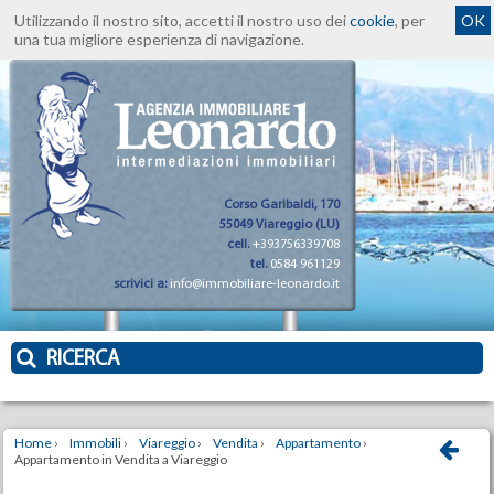
Utilizzando il nostro sito, accetti il nostro uso dei
cookie
, per
OK
una tua migliore esperienza di navigazione.
Corso Garibaldi, 170
55049 Viareggio (LU)
cell.
+393756339708
tel.
0584 961129
scrivici a:
info@immobiliare-leonardo.it
RICERCA
Home
›
Immobili
›
Viareggio
›
Vendita
›
Appartamento
›
Appartamento in Vendita a Viareggio