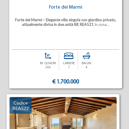
Forte dei Marmi
Forte dei Marmi – Elegante villa singola con giardino privato,
attualmente divisa in due unità
Rif. REA521
In zona...
M. QUADRI
CAMERE
BAGNI
260
7
4
€ 1.700.000
Codice
REA522