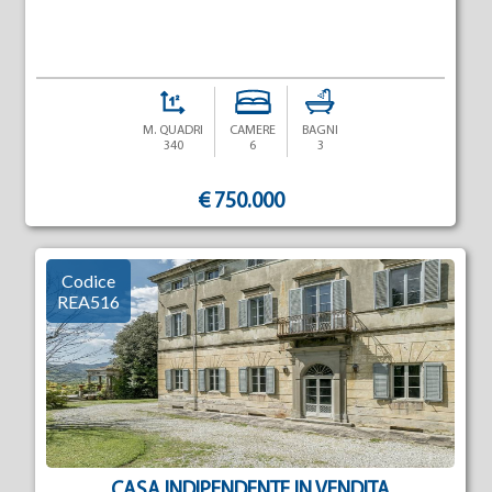
M. QUADRI
CAMERE
BAGNI
340
6
3
€ 750.000
Codice
REA516
CASA INDIPENDENTE IN VENDITA