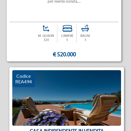
per niente isolata,...
M. QUADRI
CAMERE
BAGNI
320
5
3
€ 520.000
Codice
REA494