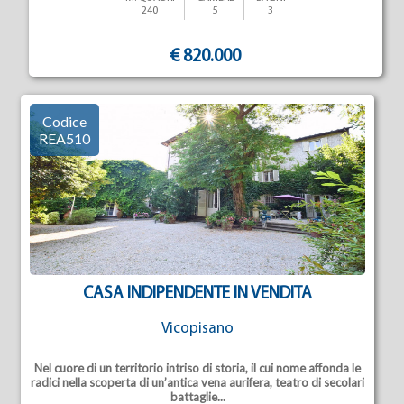
240
5
3
€ 820.000
Codice
REA510
CASA INDIPENDENTE IN VENDITA
Vicopisano
Nel cuore di un territorio intriso di storia, il cui nome affonda le
radici nella scoperta di un’antica vena aurifera, teatro di secolari
battaglie...