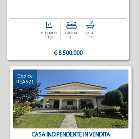
M. QUADRI
CAMERE
BAGNI
1.100
10
14
€ 8.500.000
Codice
REA521
CASA INDIPENDENTE IN VENDITA