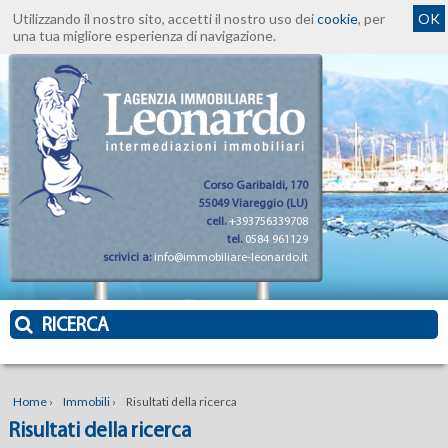
Utilizzando il nostro sito, accetti il nostro uso dei
cookie
, per
OK
una tua migliore esperienza di navigazione.
Corso Garibaldi, 170
55049 Viareggio (LU)
cell.
+393756339708
tel.
0584 961129
scrivici a:
info@immobiliare-leonardo.it
RICERCA
Home
›
Immobili
›
Risultati della ricerca
Risultati della ricerca