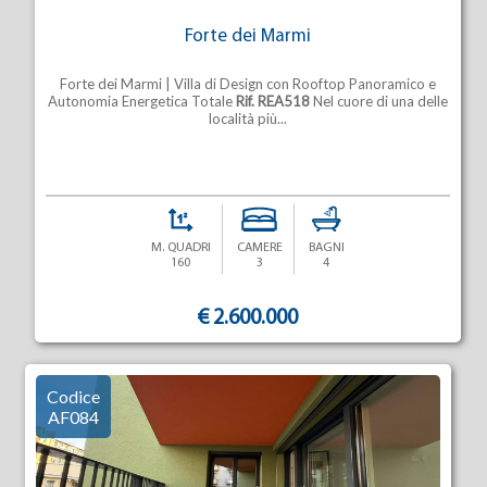
Forte dei Marmi
Forte dei Marmi | Villa di Design con Rooftop Panoramico e
Autonomia Energetica Totale
Rif. REA518
Nel cuore di una delle
località più...
M. QUADRI
CAMERE
BAGNI
160
3
4
€ 2.600.000
Codice
AF084