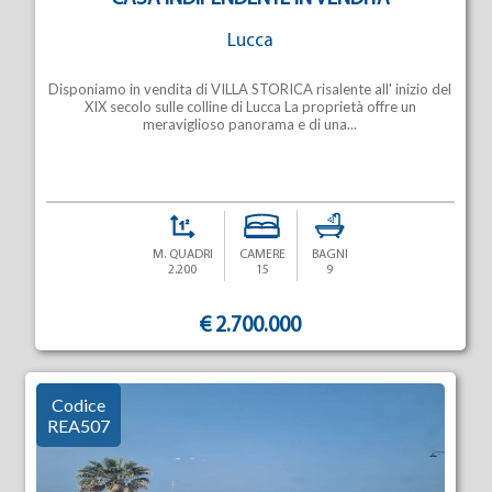
Lucca
Disponiamo in vendita di VILLA STORICA risalente all' inizio del
XIX secolo sulle colline di Lucca La proprietà offre un
meraviglioso panorama e di una...
M. QUADRI
CAMERE
BAGNI
2.200
15
9
€ 2.700.000
Codice
REA507