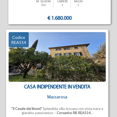
M. QUADRI
CAMERE
BAGNI
350
5
5
€ 1.680.000
Codice
REA514
CASA INDIPENDENTE IN VENDITA
Massarosa
"Il Casale dei limoni"
Splendida villa toscana con vista mare e
giardino panoramico –
Corsanico
Rif. REA514
...