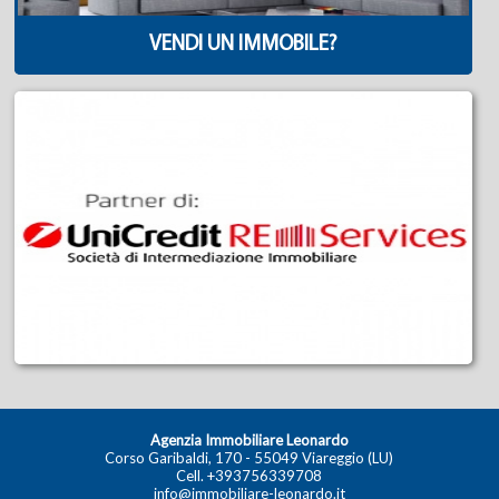
VENDI UN IMMOBILE?
Agenzia Immobiliare Leonardo
Corso Garibaldi, 170 - 55049 Viareggio (LU)
Cell.
+393756339708
info@immobiliare-leonardo.it