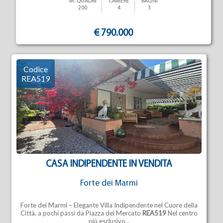
M. QUADRI
CAMERE
BAGNI
200
4
3
€ 790.000
Codice
REA519
CASA INDIPENDENTE IN VENDITA
Forte dei Marmi
Forte dei Marmi – Elegante Villa Indipendente nel Cuore della
Città, a pochi passi da Piazza del Mercato
REA519
Nel centro
più esclusivo...