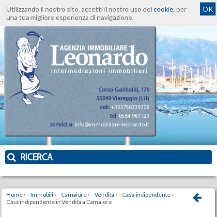
Utilizzando il nostro sito, accetti il nostro uso dei
cookie
, per
OK
una tua migliore esperienza di navigazione.
Corso Garibaldi, 170
55049 Viareggio (LU)
cell.
+393756339708
tel.
0584 961129
scrivici a:
info@immobiliare-leonardo.it
RICERCA
Home
›
Immobili
›
Camaiore
›
Vendita
›
Casa indipendente
›
Casa indipendente in Vendita a Camaiore