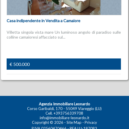
Casa indipendente in Vendita a Camaiore
Villetta singola vista mare Un luminoso angolo di paradiso sulle
colline camaioresi affacciato sul...
€ 500.000
Agenzia Immobiliare Leonardo
Corso Garibaldi, 170 - 55049 Viareggio (LU)
Cell.
+393756339708
info@immobiliare-leonardo.it
Copyright © 2026 -
Site Map
-
Privacy
P.IVA 02560470466 - REA LU-187083