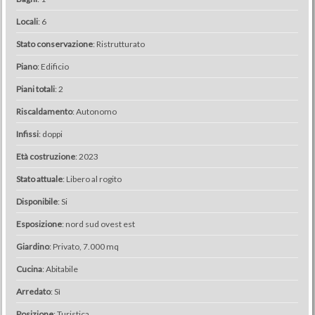
Locali
: 6
Stato conservazione
: Ristrutturato
Piano
: Edificio
Piani totali
: 2
Riscaldamento
: Autonomo
Infissi
: doppi
Età costruzione
: 2023
Stato attuale
: Libero al rogito
Disponibile
: Si
Esposizione
: nord sud ovest est
Giardino
: Privato, 7.000 mq
Cucina
: Abitabile
Arredato
: Sì
Posizione
: Turistica