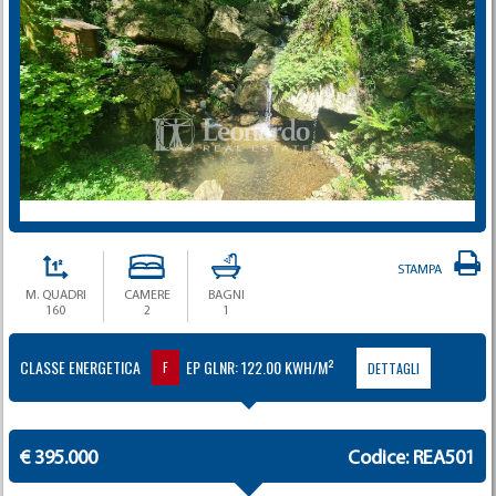
STAMPA
M. QUADRI
CAMERE
BAGNI
160
2
1
CLASSE ENERGETICA
EP GLNR: 122.00 KWH/M²
F
DETTAGLI
€ 395.000
Codice: REA501