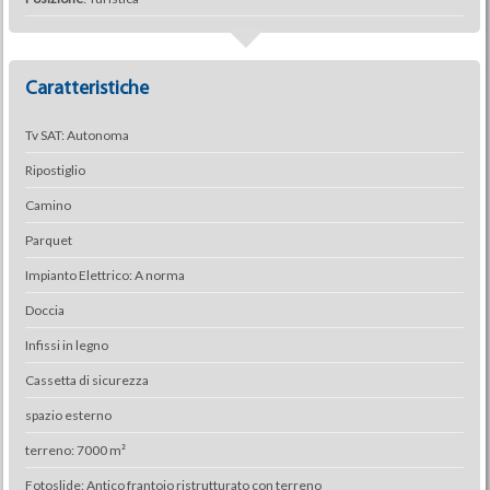
Caratteristiche
Tv SAT: Autonoma
Ripostiglio
Camino
Parquet
Impianto Elettrico: A norma
Doccia
Infissi in legno
Cassetta di sicurezza
spazio esterno
terreno: 7000 m²
Fotoslide: Antico frantoio ristrutturato con terreno