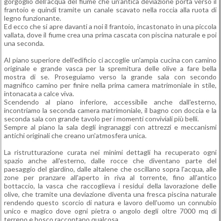
gorgoglio dell'acqua del fiume che un'antica deviazione porta verso il
frantoio e quindi tramite un canale scavato nella roccia alla ruota di
legno funzionante.
Ed ecco che si apre davanti a noi il frantoio, incastonato in una piccola
vallata, dove il fiume crea una prima cascata con piscina naturale e poi
una seconda.
Al piano superiore dell'edificio ci accoglie un'ampia cucina con camino
originale e grande vasca per la spremitura delle olive a fare bella
mostra di se. Proseguiamo verso la grande sala con secondo
magnifico camino per finire nella prima camera matrimoniale in stile,
intonacata a calce viva.
Scendendo al piano inferiore, accessibile anche dall'esterno,
incontriamo la seconda camera matrimoniale, il bagno con doccia e la
seconda sala con grande tavolo per i momenti conviviali più belli.
Sempre al piano la sala degli ingranaggi con attrezzi e meccanismi
antichi originali che creano un'atmosfera unica.
La ristrutturazione curata nei minimi dettagli ha recuperato ogni
spazio anche all'esterno, dalle rocce che diventano parte del
paesaggio del giardino, dalle altalene che oscillano sopra l'acqua, alle
zone per pranzare all'aperto in riva al torrente, fino all'antico
bottaccio, la vasca che raccoglieva i residui della lavorazione delle
olive, che tramite una deviazione diventa una fresca piscina naturale
rendendo questo scorcio di natura e lavoro dell'uomo un connubio
unico e magico dove ogni pietra o angolo degli oltre 7000 mq di
terreno e bosco raccontano qualcosa.