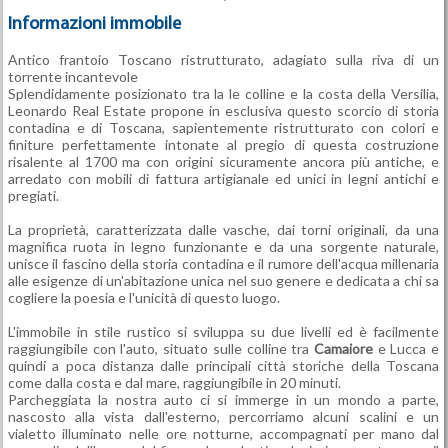
Informazioni immobile
Antico frantoio Toscano ristrutturato, adagiato sulla riva di un
torrente incantevole
Splendidamente posizionato tra la le colline e la costa della Versilia,
Leonardo Real Estate propone in esclusiva questo scorcio di storia
contadina e di Toscana, sapientemente ristrutturato con colori e
finiture perfettamente intonate al pregio di questa costruzione
risalente al 1700 ma con origini sicuramente ancora più antiche, e
arredato con mobili di fattura artigianale ed unici in legni antichi e
pregiati.
La proprietà, caratterizzata dalle vasche, dai torni originali, da una
magnifica ruota in legno funzionante e da una sorgente naturale,
unisce il fascino della storia contadina e il rumore dell'acqua millenaria
alle esigenze di un'abitazione unica nel suo genere e dedicata a chi sa
cogliere la poesia e l'unicità di questo luogo.
L'immobile in stile rustico si sviluppa su due livelli ed è facilmente
raggiungibile con l'auto, situato sulle colline tra
Camaiore
e Lucca e
quindi a poca distanza dalle principali città storiche della Toscana
come dalla costa e dal mare, raggiungibile in 20 minuti.
Parcheggiata la nostra auto ci si immerge in un mondo a parte,
nascosto alla vista dall'esterno, percorriamo alcuni scalini e un
vialetto illuminato nelle ore notturne, accompagnati per mano dal