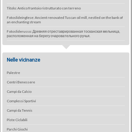
Titolo: Antico frantoio ristrutturato con terreno
Fotoslideinglese: Ancient renovated Tuscan oil mill, nestled on the bank of
an enchanting stream
Fotosliderusso: Древняя отреставрированная тосканская мельница,
расположенная на берегу очаровательного ручья.
Nelle vicinanze
Palestre
Centri Benessere
Campi da Calcio
Complessi Sportivi
Campi da Tennis
Piste Ciclabili
Parchi Giochi