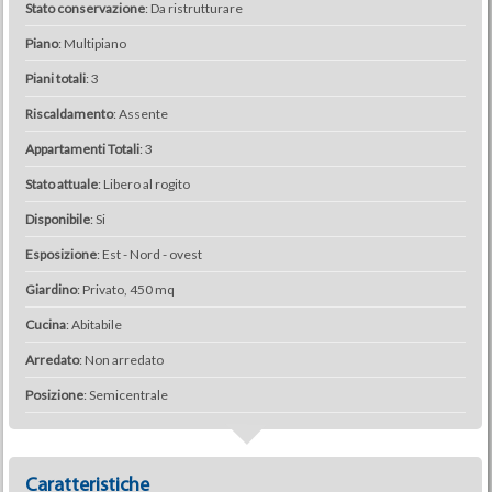
Stato conservazione
: Da ristrutturare
Piano
: Multipiano
Piani totali
: 3
Riscaldamento
: Assente
Appartamenti Totali
: 3
Stato attuale
: Libero al rogito
Disponibile
: Si
Esposizione
: Est - Nord - ovest
Giardino
: Privato, 450 mq
Cucina
: Abitabile
Arredato
: Non arredato
Posizione
: Semicentrale
Caratteristiche