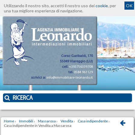
Utilizzando il nostro sito, accetti il nostro uso dei
cookie
, per
OK
una tua migliore esperienza di navigazione.
Corso Garibaldi, 170
55049 Viareggio (LU)
cell.
+393756339708
tel.
0584 961129
scrivici a:
info@immobiliare-leonardo.it
RICERCA
Home
›
Immobili
›
Massarosa
›
Vendita
›
Casa indipendente
›
Casa indipendente in Vendita a Massarosa