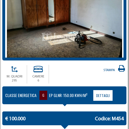
STAMPA
M. QUADRI
CAMERE
295
6
CLASSE ENERGETICA
EP GLNR: 150.00 KWH/M²
G
DETTAGLI
€ 100.000
Codice: M454