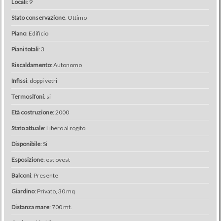
Locali
: 9
Stato conservazione
: Ottimo
Piano
: Edificio
Piani totali
: 3
Riscaldamento
: Autonomo
Infissi
: doppi vetri
Termosifoni
: si
Età costruzione
: 2000
Stato attuale
: Libero al rogito
Disponibile
: Si
Esposizione
: est ovest
Balconi
: Presente
Giardino
: Privato, 30 mq
Distanza mare
: 700 mt.