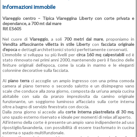
Informazioni immobile
Viareggio
centro – Tipica Viareggina Liberty con corte privata e
dependance, a 700 mt dal mare
Rif. ES605
Nel cuore di
Viareggio
, a soli
700 metri dal mare
, proponiamo in
Vendita
affascinante villetta in stile Liberty
con
facciata originale
d’epoca
e dettagli architettonici storici perfettamente conservati.
L’immobile si sviluppa su più livelli per
circa 160 mq calpestabili
ed è
stato rinnovato nei primi anni 2000, mantenendo però il fascino delle
finiture originali dell’epoca, come la scala in marmo e le eleganti
colonnine decorative sulla facciata.
Al
piano terra
ci accoglie un ampio ingresso con una prima comoda
camera al piano terreno o secondo salotto e un disimpegno vano
scale che conduce alla zona giorno, composta da un'una ampia cucina
abitabile con sala da pranzo impreziosita da camino originale
funzionante, un soggiorno luminoso affacciato sulla corte interna
oltre a bagno di servizio finestrato con doccia.
Dalla zona giorno si accede alla
corte interna piastrellata di 30 mq
,
uno spazio esterno riservato e ideale per momenti di relax all’aperto.
All’interno della corte è presente un ampio vano indipendente ad uso
ripostiglio/lavanderia, con possibilità di essere trasformato in cucina
esterna o spazio multifunzionale.