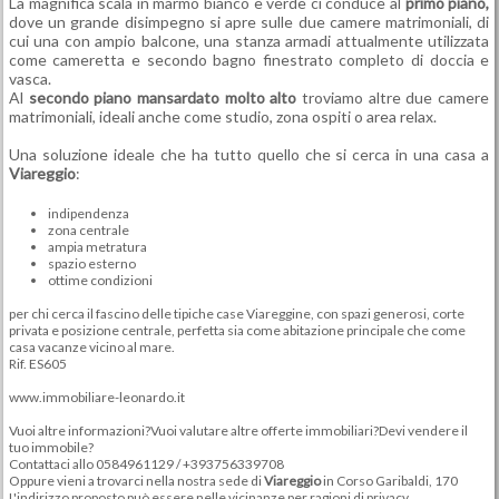
La magnifica scala in marmo bianco e verde ci conduce al
primo piano,
dove un grande disimpegno si apre sulle due camere matrimoniali, di
cui una con ampio balcone, una stanza armadi attualmente utilizzata
come cameretta e secondo bagno finestrato completo di doccia e
vasca.
Al
secondo piano mansardato molto alto
troviamo altre due camere
matrimoniali, ideali anche come studio, zona ospiti o area relax.
Una soluzione ideale che ha tutto quello che si cerca in una casa a
Viareggio
:
indipendenza
zona centrale
ampia metratura
spazio esterno
ottime condizioni
per chi cerca il fascino delle tipiche case Viareggine, con spazi generosi, corte
privata e posizione centrale, perfetta sia come abitazione principale
che come
casa vacanze vicino al mare.
Rif. ES605
www.immobiliare-leonardo.it
Vuoi altre informazioni?Vuoi valutare altre offerte immobiliari?Devi vendere il
tuo immobile?
Contattaci allo 0584961129 / +393756339708
Oppure vieni a trovarci nella nostra sede di
Viareggio
in Corso Garibaldi, 170
L'indirizzo proposto può essere nelle vicinanze per ragioni di privacy