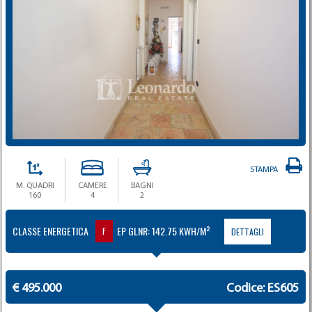
STAMPA
M. QUADRI
CAMERE
BAGNI
160
4
2
CLASSE ENERGETICA
EP GLNR: 142.75 KWH/M²
F
DETTAGLI
€ 495.000
Codice: ES605