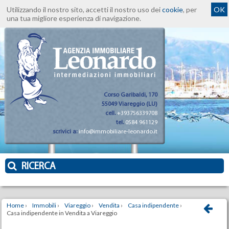
Utilizzando il nostro sito, accetti il nostro uso dei
cookie
, per
OK
una tua migliore esperienza di navigazione.
Corso Garibaldi, 170
55049 Viareggio (LU)
cell.
+393756339708
tel.
0584 961129
scrivici a:
info@immobiliare-leonardo.it
RICERCA
Home
›
Immobili
›
Viareggio
›
Vendita
›
Casa indipendente
›
Casa indipendente in Vendita a Viareggio