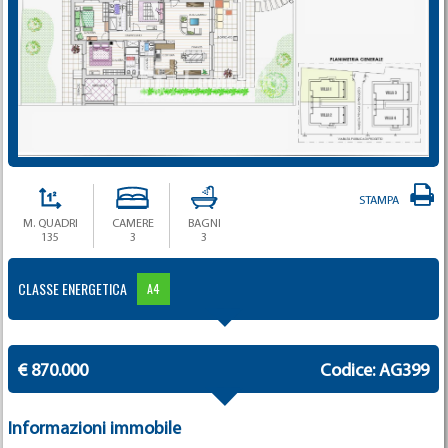
STAMPA
M. QUADRI
CAMERE
BAGNI
135
3
3
CLASSE ENERGETICA
A4
€ 870.000
Codice: AG399
Informazioni immobile