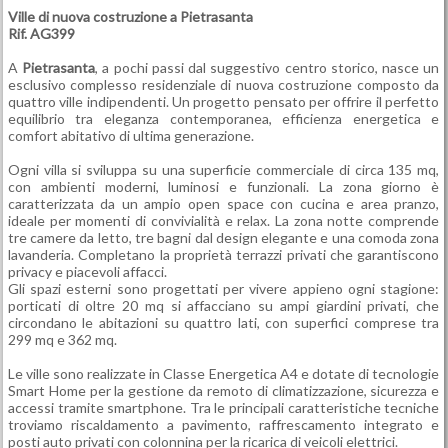
Ville di nuova costruzione a
Pietrasanta
Rif. AG399
A
Pietrasanta
, a pochi passi dal suggestivo centro storico, nasce un
esclusivo complesso residenziale di nuova costruzione composto da
quattro ville indipendenti. Un progetto pensato per offrire il perfetto
equilibrio tra eleganza contemporanea, efficienza energetica e
comfort abitativo di ultima generazione.
Ogni villa si sviluppa su una superficie commerciale di circa 135 mq,
con ambienti moderni, luminosi e funzionali. La zona giorno è
caratterizzata da un ampio open space con cucina e area pranzo,
ideale per momenti di convivialità e relax. La zona notte comprende
tre camere da letto, tre bagni dal design elegante e una comoda zona
lavanderia. Completano la proprietà terrazzi privati che garantiscono
privacy e piacevoli affacci.
Gli spazi esterni sono progettati per vivere appieno ogni stagione:
porticati di oltre 20 mq si affacciano su ampi giardini privati, che
circondano le abitazioni su quattro lati, con superfici comprese tra
299 mq e 362 mq.
Le ville sono realizzate in Classe Energetica A4 e dotate di tecnologie
Smart Home per la gestione da remoto di climatizzazione, sicurezza e
accessi tramite smartphone. Tra le principali caratteristiche tecniche
troviamo riscaldamento a pavimento, raffrescamento integrato e
posti auto privati con colonnina per la ricarica di veicoli elettrici.