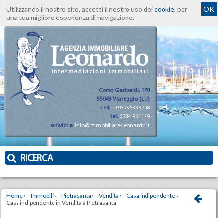
Utilizzando il nostro sito, accetti il nostro uso dei
cookie
, per
OK
una tua migliore esperienza di navigazione.
Corso Garibaldi, 170
55049 Viareggio (LU)
cell.
+393756339708
tel.
0584 961129
scrivici a:
info@immobiliare-leonardo.it
RICERCA
Home
›
Immobili
›
Pietrasanta
›
Vendita
›
Casa indipendente
›
Casa indipendente in Vendita a Pietrasanta