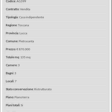
Codice
: AG399
Contratto
: Vendita
Tipologia
: Casa indipendente
Regione
: Toscana
Provincia
: Lucca
Comune
: Pietrasanta
Prezzo
: € 870.000
Totale mq
: 135 mq
Camere
: 3
Bagni
: 3
Locali
: 7
Stato conservazione
: Ristrutturato
Piano
: Piano terra
Piani totali
: Si