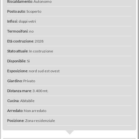
Riscaldamento
: Autonomo
Posto auto
: Scoperto
Infissi
: doppi vetri
Termosifoni
: no
Età costruzione
: 2028
Stato attuale
: In costruzione
Disponibile
: Si
Esposizione
: nord sud est ovest
Giardino
: Privato
Distanza mare
: 3.400 mt.
Cucina
: Abitabile
Arredato
: Non arredato
Posizione
: Zona residenziale