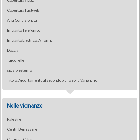
Copertura ADSL
Copertura Fastweb
Aria Condizionata
Impianto Telefonico
Impianto Elettrico: A norma
Doccia
Tapparelle
spazio esterno
Titolo: Appartamento al secondo piano zona Varignano
Nelle vicinanze
Palestre
Centri Benessere
Campi da Calcio