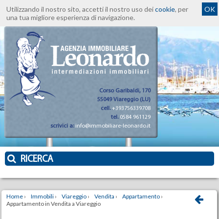
Utilizzando il nostro sito, accetti il nostro uso dei
cookie
, per
OK
una tua migliore esperienza di navigazione.
Corso Garibaldi, 170
55049 Viareggio (LU)
cell.
+393756339708
tel.
0584 961129
scrivici a:
info@immobiliare-leonardo.it
RICERCA
Home
›
Immobili
›
Viareggio
›
Vendita
›
Appartamento
›
Appartamento in Vendita a Viareggio