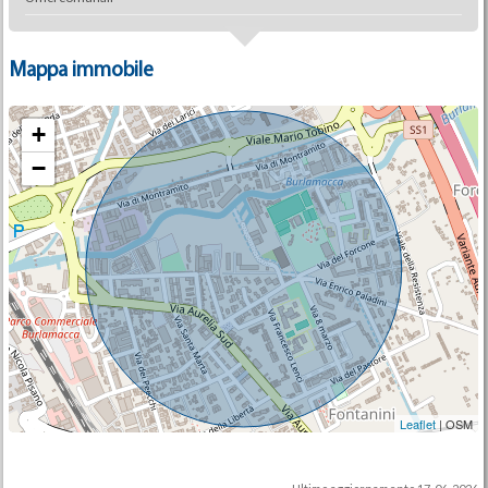
Mappa immobile
+
−
Leaflet
| OSM