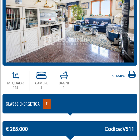
STAMPA
M. QUADRI
CAMERE
BAGNI
115
3
1
CLASSE ENERGETICA
E
€ 285.000
Codice: V511