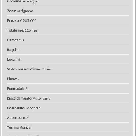
Comune
: Viareggio
Zona
: Varignano
Prezzo
: € 285.000
Totale mq
: 115 mq
Camere
: 3
Bagni
: 1
Locali
: 6
Stato conservazione
: Ottimo
Piano
: 2
Piani totali
: 2
Riscaldamento
: Autonomo
Posto auto
: Scoperto
Ascensore
: Si
Termosifoni
: si