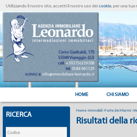
Utilizzando il nostro sito, accetti il nostro uso dei
cookie
, per una tua 
Corso Garibaldi, 170
55049 Viareggio (LU)
cell.
+393756339708
tel.
0584 961129
scrivici a:
info@immobiliare-leonardo.it
HOME
CHI SIAMO
Home
›
Immobili
›
Forte dei Marmi
›
Ve
RICERCA
Risultati della r