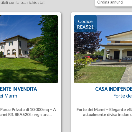
bili con la tua richiesta!
Ordina annunci
Codice
REA521
ENTE IN VENDITA
CASA INDIPENDE
ei Marmi
Forte d
 Parco Privato di 10.000 mq – A
Forte dei Marmi – Elegante vill
armi
Rif. REA520
Lungo una...
attualmente divisa in due 