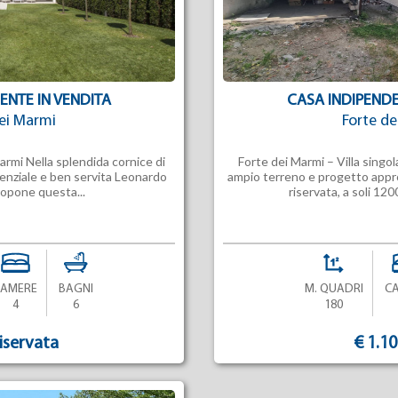
ENTE IN VENDITA
CASA INDIPENDE
ei Marmi
Forte d
Marmi Nella splendida cornice di
Forte dei Marmi – Villa si
denziale e ben servita Leonardo
ampio terreno e progetto appro
ropone questa...
riservata, a soli 120
CAMERE
BAGNI
M. QUADRI
C
4
6
180
riservata
€ 1.1