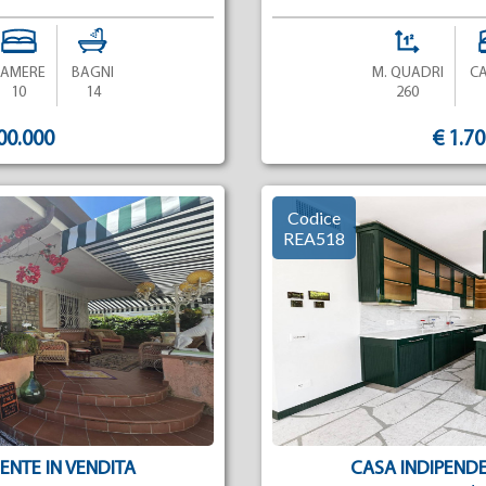
CAMERE
BAGNI
M. QUADRI
C
10
14
260
00.000
€ 1.7
Codice
REA518
ENTE IN VENDITA
CASA INDIPENDE