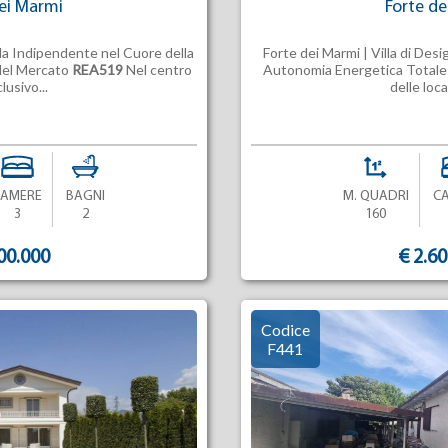
ei Marmi
Forte d
lla Indipendente nel Cuore della
Forte dei Marmi | Villa di De
 del Mercato
REA519
Nel centro
Autonomia Energetica Total
lusivo...
delle local
CAMERE
BAGNI
M. QUADRI
C
3
2
160
00.000
€ 2.6
Codice
F441