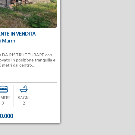
NTE IN VENDITA
ei Marmi
ngola DA RISTRUTTURARE con
vato In posizione tranquilla e
0 metri dal centro...
AMERE
BAGNI
3
2
00.000