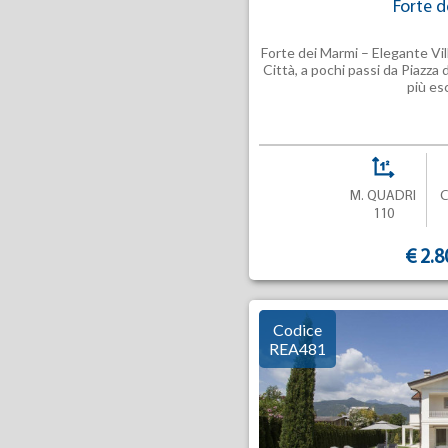
Forte d
Forte dei Marmi – Elegante Vi
Città, a pochi passi da Piazza
più esc
M. QUADRI
110
€ 2.8
Codice
REA481