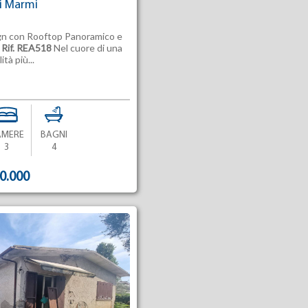
ei Marmi
sign con Rooftop Panoramico e
e
Rif. REA518
Nel cuore di una
ità più...
AMERE
BAGNI
3
4
00.000