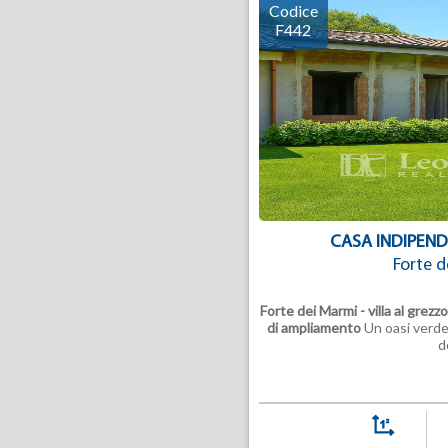
Codice
F442
CASA INDIPEND
Forte d
Forte dei Marmi - villa al grezz
di ampliamento
Un oasi verde 
de