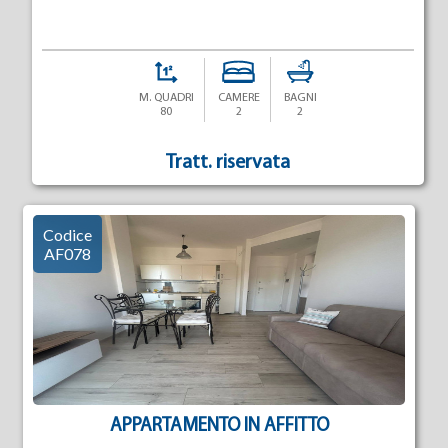
M. QUADRI
CAMERE
BAGNI
80
2
2
Tratt. riservata
Codice
AF078
APPARTAMENTO IN AFFITTO