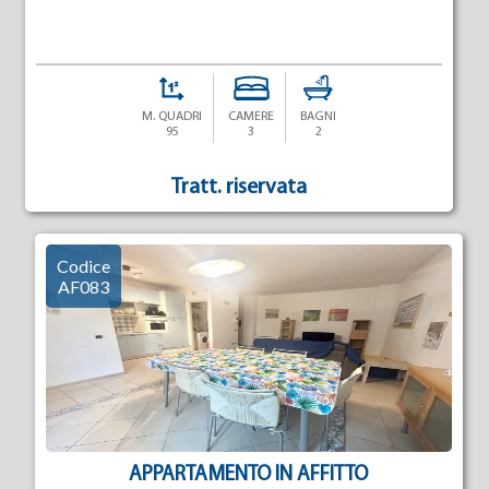
M. QUADRI
CAMERE
BAGNI
95
3
2
Tratt. riservata
Codice
AF083
APPARTAMENTO IN AFFITTO