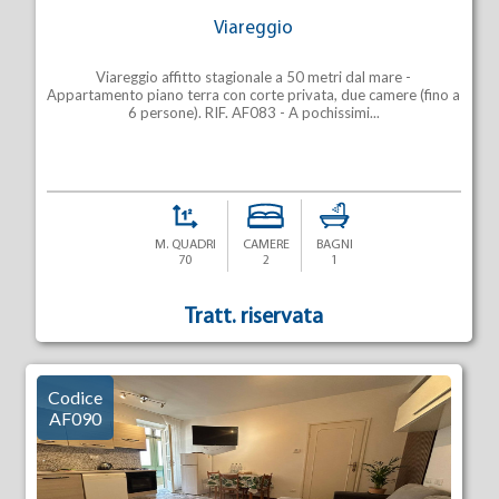
Viareggio
Viareggio affitto stagionale a 50 metri dal mare -
Appartamento piano terra con corte privata, due camere (fino a
6 persone). RIF. AF083 - A pochissimi...
M. QUADRI
CAMERE
BAGNI
70
2
1
Tratt. riservata
Codice
AF090