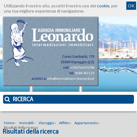
Utilizzando il nostro sito, accetti il nostro uso dei
cookie
, per
OK
una tua migliore esperienza di navigazione.
Corso Garibaldi, 170
55049 Viareggio (LU)
cell.
+393756339708
tel.
0584 961129
scrivici a:
info@immobiliare-leonardo.it
RICERCA
Home
›
Immobili
›
Viareggio
›
Affitto
›
Appartamento
›
Risultati della ricerca
Risultati della ricerca