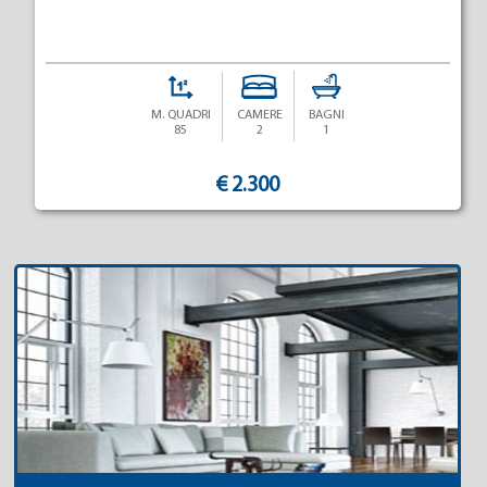
M. QUADRI
CAMERE
BAGNI
85
2
1
€ 2.300