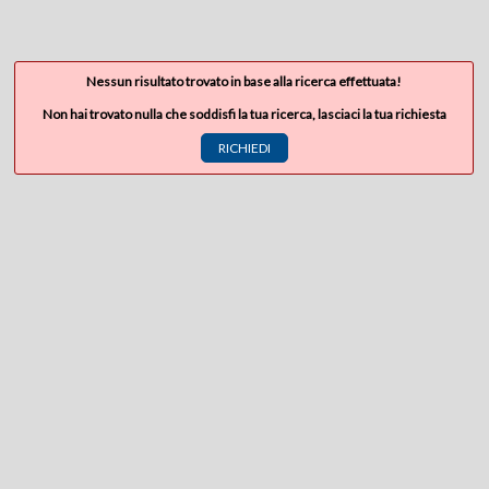
Nessun risultato trovato in base alla ricerca effettuata!
Non hai trovato nulla che soddisfi la tua ricerca, lasciaci la tua richiesta
RICHIEDI