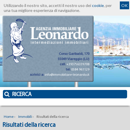
Utilizzando il nostro sito, accetti il nostro uso dei
cookie
, per
OK
una tua migliore esperienza di navigazione.
Corso Garibaldi, 170
55049 Viareggio (LU)
cell.
+393756339708
tel.
0584 961129
scrivici a:
info@immobiliare-leonardo.it
RICERCA
Home
›
Immobili
›
Risultati della ricerca
Risultati della ricerca