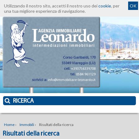
Utilizzando il nostro sito, accetti il nostro uso dei
cookie
, per
OK
una tua migliore esperienza di navigazione.
Corso Garibaldi, 170
55049 Viareggio (LU)
cell.
+393756339708
tel.
0584 961129
scrivici a:
info@immobiliare-leonardo.it
RICERCA
Home
›
Immobili
›
Risultati della ricerca
Risultati della ricerca