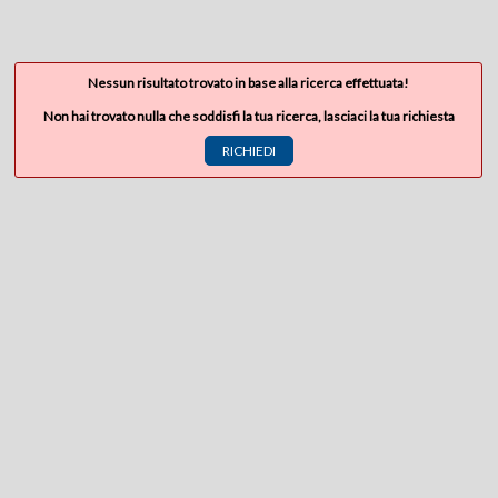
Nessun risultato trovato in base alla ricerca effettuata!
Non hai trovato nulla che soddisfi la tua ricerca, lasciaci la tua richiesta
RICHIEDI