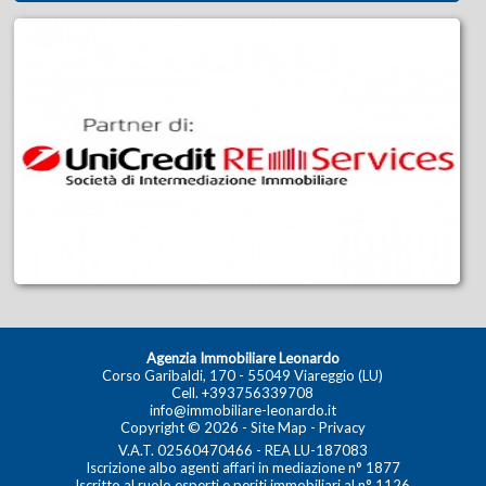
Agenzia Immobiliare Leonardo
Corso Garibaldi, 170 - 55049 Viareggio (LU)
Cell.
+393756339708
info@immobiliare-leonardo.it
Copyright © 2026 -
Site Map
-
Privacy
V.A.T. 02560470466 - REA LU-187083
Iscrizione albo agenti affari in mediazione n° 1877
Iscritto al ruolo esperti e periti immobiliari al n° 1126