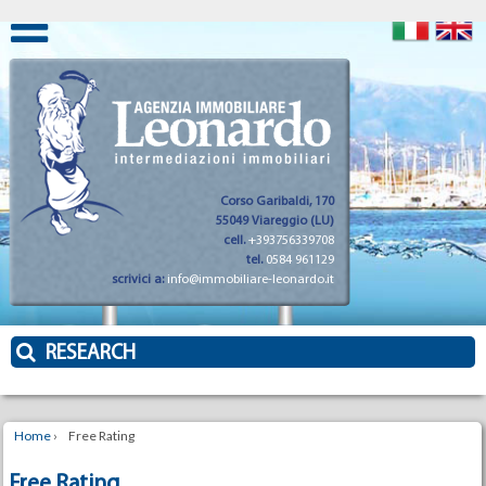
Corso Garibaldi, 170
55049 Viareggio (LU)
cell.
+393756339708
tel.
0584 961129
scrivici a:
info@immobiliare-leonardo.it
RESEARCH
Home
›
Free Rating
Free Rating