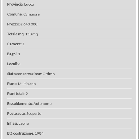
Provincia
: Lucca
Comune
: Camaiore
Prezzo
: € 640.000
Totale mq
: 150 mq
Camere
: 1
Bagni
: 1
Locali
: 3
Stato conservazione
: Ottimo
Piano
: Multipiano
Piani totali
: 2
Riscaldamento
: Autonomo
Posto auto
: Scoperto
Infissi
: Legno
Età costruzione
: 1984