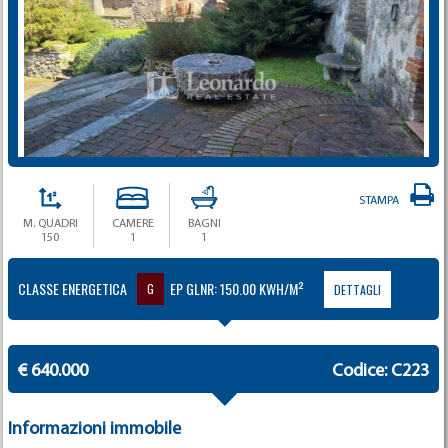
STAMPA
M. QUADRI
CAMERE
BAGNI
150
1
1
CLASSE ENERGETICA
EP GLNR: 150.00 KWH/M²
G
DETTAGLI
€ 640.000
Codice: C223
Informazioni immobile