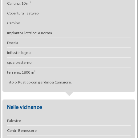
Cantina: 10 m²
Copertura Fastweb
Camino
Impianto Elettrico: A norma
Doccia
Infissi in legno
spazio esterno
terreno: 1800 m²
Titolo: Rustico con giardino a Camaiore.
Nelle vicinanze
Palestre
Centri Benessere