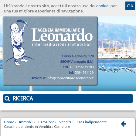
Utilizzando il nostro sito, accetti il nostro uso dei
cookie
, per
OK
una tua migliore esperienza di navigazione.
Corso Garibaldi, 170
55049 Viareggio (LU)
cell.
+393756339708
tel.
0584 961129
scrivici a:
info@immobiliare-leonardo.it
RICERCA
Home
›
Immobili
›
Camaiore
›
Vendita
›
Casa indipendente
›
Casa indipendente in Vendita a Camaiore