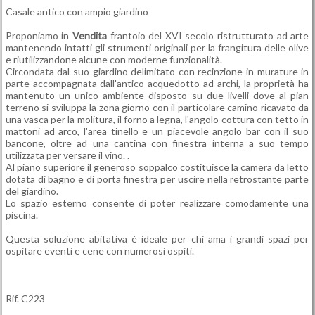
Casale antico con ampio giardino
Proponiamo in
Vendita
frantoio del XVI secolo ristrutturato ad arte
mantenendo intatti gli strumenti originali per la frangitura delle olive
e riutilizzandone alcune con moderne funzionalità.
Circondata dal suo giardino delimitato con recinzione in murature in
parte accompagnata dall'antico acquedotto ad archi, la proprietà ha
mantenuto un unico ambiente disposto su due livelli dove al pian
terreno si sviluppa la zona giorno con il particolare camino ricavato da
una vasca per la molitura, il forno a legna, l'angolo cottura con tetto in
mattoni ad arco, l'area tinello e un piacevole angolo bar con il suo
bancone, oltre ad una cantina con finestra interna a suo tempo
utilizzata per versare il vino. .
Al piano superiore il generoso soppalco costituisce la camera da letto
dotata di bagno e di porta finestra per uscire nella retrostante parte
del giardino.
Lo spazio esterno consente di poter realizzare comodamente una
piscina.
Questa soluzione abitativa è ideale per chi ama i grandi spazi per
ospitare eventi e cene con numerosi ospiti.
Rif. C223