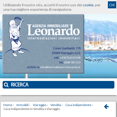
Utilizzando il nostro sito, accetti il nostro uso dei
cookie
, per
OK
una tua migliore esperienza di navigazione.
Corso Garibaldi, 170
55049 Viareggio (LU)
cell.
+393756339708
tel.
0584 961129
scrivici a:
info@immobiliare-leonardo.it
RICERCA
Home
›
Immobili
›
Viareggio
›
Vendita
›
Casa indipendente
›
Casa indipendente in Vendita a Viareggio