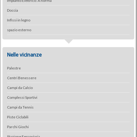
Impianto Elettrico: A norma
Doccia
Infissi in legno
spazio esterno
Nelle vicinanze
Palestre
Centri Benessere
Campi da Calcio
Complessi Sportivi
Campi da Tennis
Piste Ciclabili
Parchi Giochi
Stazione Ferroviaria