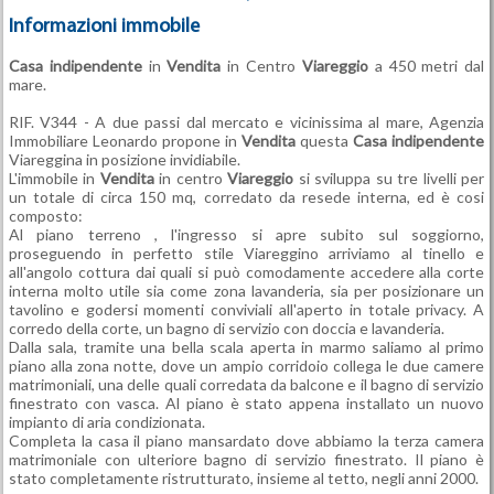
Informazioni immobile
Casa indipendente
in
Vendita
in Centro
Viareggio
a 450 metri dal
mare.
RIF. V344 - A due passi dal mercato e vicinissima al mare, Agenzia
Immobiliare Leonardo propone in
Vendita
questa
Casa indipendente
Viareggina in posizione invidiabile.
L'immobile in
Vendita
in centro
Viareggio
si sviluppa su tre livelli per
un totale di circa 150 mq, corredato da resede interna, ed è cosi
composto:
Al piano terreno , l'ingresso si apre subito sul soggiorno,
proseguendo in perfetto stile Viareggino arriviamo al tinello e
all'angolo cottura dai quali si può comodamente accedere alla corte
interna molto utile sia come zona lavanderia, sia per posizionare un
tavolino e godersi momenti conviviali all'aperto in totale privacy. A
corredo della corte, un bagno di servizio con doccia e lavanderia.
Dalla sala, tramite una bella scala aperta in marmo saliamo al primo
piano alla zona notte, dove un ampio corridoio collega le due camere
matrimoniali, una delle quali corredata da balcone e il bagno di servizio
finestrato con vasca. Al piano è stato appena installato un nuovo
impianto di aria condizionata.
Completa la casa il piano mansardato dove abbiamo la terza camera
matrimoniale con ulteriore bagno di servizio finestrato. Il piano è
stato completamente ristrutturato, insieme al tetto, negli anni 2000.