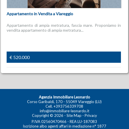
Appartamento in Vendita a Viareggio
Appartamento di ampia metratura, fascia mare. Proponiamo in
vendita appartamento di ampia metratura...
€ 520.000
Agenzia Immobiliare Leonardo
Corso Garibaldi, 170 - 55049 Viareggio (LU)
Cell.
+393756339708
info@immobiliare-leonardo.it
Copyright © 2026 -
Site Map
-
Privacy
P.IVA 02560470466 - REA LU-187083
Iscrizione albo agenti affari in mediazione n° 1877