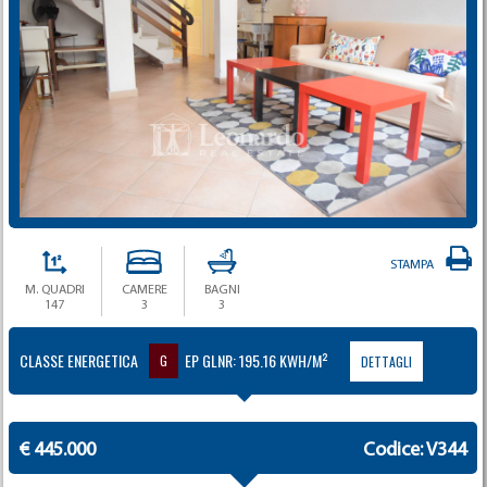
STAMPA
M. QUADRI
CAMERE
BAGNI
147
3
3
CLASSE ENERGETICA
EP GLNR: 195.16 KWH/M²
G
DETTAGLI
€ 445.000
Codice: V344