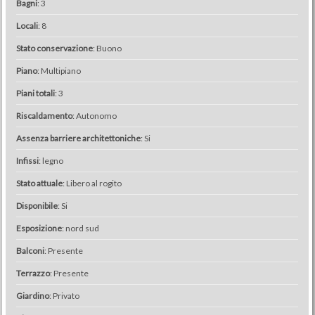
Bagni
: 3
Locali
: 8
Stato conservazione
: Buono
Piano
: Multipiano
Piani totali
: 3
Riscaldamento
: Autonomo
Assenza barriere architettoniche
: Si
Infissi
: legno
Stato attuale
: Libero al rogito
Disponibile
: Si
Esposizione
: nord sud
Balconi
: Presente
Terrazzo
: Presente
Giardino
: Privato