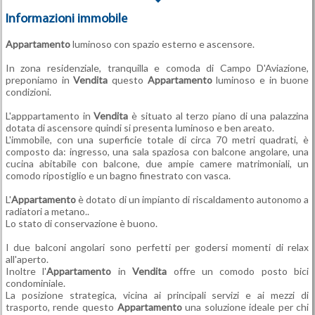
Informazioni immobile
Appartamento
luminoso con spazio esterno e ascensore.
In zona residenziale, tranquilla e comoda di Campo D'Aviazione,
preponiamo in
Vendita
questo
Appartamento
luminoso e in buone
condizioni.
L'apppartamento in
Vendita
è situato al terzo piano di una palazzina
dotata di ascensore quindi si presenta luminoso e ben areato.
L'immobile, con una superficie totale di circa 70 metri quadrati, è
composto da: ingresso, una sala spaziosa con balcone angolare, una
cucina abitabile con balcone, due ampie camere matrimoniali, un
comodo ripostiglio e un bagno finestrato con vasca.
L'
Appartamento
è dotato di un impianto di riscaldamento autonomo a
radiatori a metano..
Lo stato di conservazione è buono.
I due balconi angolari sono perfetti per godersi momenti di relax
all'aperto.
Inoltre l'
Appartamento
in
Vendita
offre un comodo posto bici
condominiale.
La posizione strategica, vicina ai principali servizi e ai mezzi di
trasporto, rende questo
Appartamento
una soluzione ideale per chi