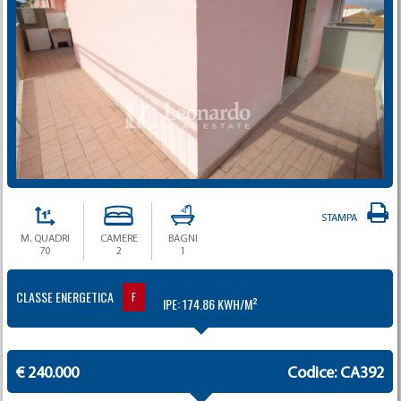
STAMPA
M. QUADRI
CAMERE
BAGNI
70
2
1
CLASSE ENERGETICA
F
IPE: 174.86 KWH/M²
€ 240.000
Codice: CA392