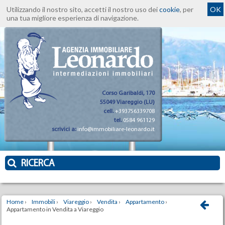
Utilizzando il nostro sito, accetti il nostro uso dei
cookie
, per
OK
una tua migliore esperienza di navigazione.
Corso Garibaldi, 170
55049 Viareggio (LU)
cell.
+393756339708
tel.
0584 961129
scrivici a:
info@immobiliare-leonardo.it
RICERCA
Home
›
Immobili
›
Viareggio
›
Vendita
›
Appartamento
›
Appartamento in Vendita a Viareggio