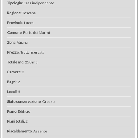
Tipologia
: Casa indipendente
Regione
: Toscana
Provincia
: Lucca
Comune
: Forte dei Marmi
Zona
: Vaiana
Prezzo
: Tratt. riservata
Totale mq
: 250 mq
Camere
: 3
Bagni
: 2
Locali
: 5
Stato conservazione
: Grezzo
Piano
: Edificio
Piani totali
: 2
Riscaldamento
: Assente