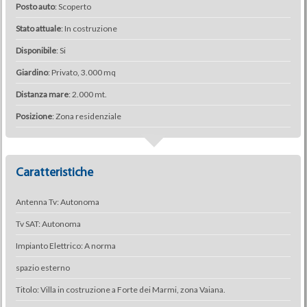
Posto auto
: Scoperto
Stato attuale
: In costruzione
Disponibile
: Si
Giardino
: Privato, 3.000 mq
Distanza mare
: 2.000 mt.
Posizione
: Zona residenziale
Caratteristiche
Antenna Tv: Autonoma
Tv SAT: Autonoma
Impianto Elettrico: A norma
spazio esterno
Titolo: Villa in costruzione a Forte dei Marmi, zona Vaiana.