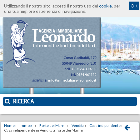
Utilizzando il nostro sito, accetti il nostro uso dei
cookie
, per
OK
una tua migliore esperienza di navigazione.
Corso Garibaldi, 170
55049 Viareggio (LU)
cell.
+393756339708
tel.
0584 961129
scrivici a:
info@immobiliare-leonardo.it
RICERCA
Home
›
Immobili
›
Forte dei Marmi
›
Vendita
›
Casa indipendente
›
Casa indipendente in Vendita a Forte dei Marmi