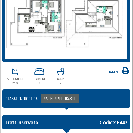
STAMPA
M. QUADRI
CAMERE
BAGNI
250
3
2
CLASSE ENERGETICA
NA - NON APPLICABILE
Tratt. riservata
Codice: F442