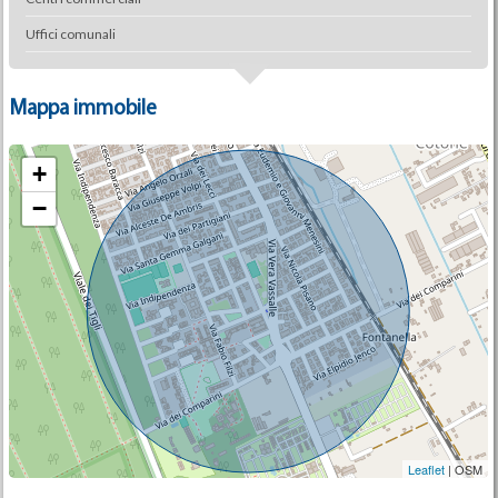
Uffici comunali
Mappa immobile
+
−
Leaflet
| OSM