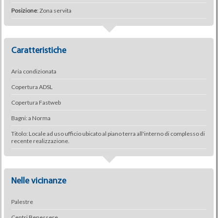
Posizione
: Zona servita
Caratteristiche
Aria condizionata
Copertura ADSL
Copertura Fastweb
Bagni: a Norma
Titolo: Locale ad uso ufficio ubicato al piano terra all'interno di complesso di
recente realizzazione.
Nelle vicinanze
Palestre
Centri Benessere