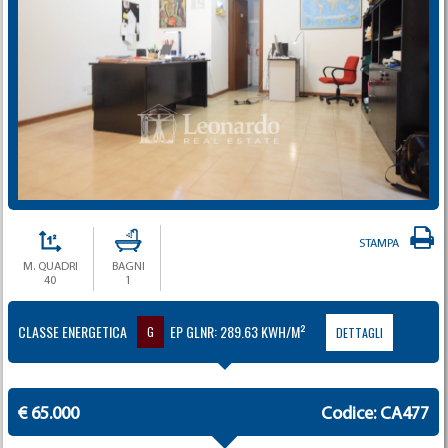
STAMPA
M. QUADRI
BAGNI
40
1
CLASSE ENERGETICA
EP GLNR: 289.63 KWH/M²
G
DETTAGLI
€ 65.000
Codice: CA477