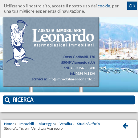
Utilizzando il nostro sito, accetti il nostro uso dei
cookie
, per
OK
una tua migliore esperienza di navigazione.
Corso Garibaldi, 170
55049 Viareggio (LU)
cell.
+393756339708
tel.
0584 961129
scrivici a:
info@immobiliare-leonardo.it
RICERCA
Home
›
Immobili
›
Viareggio
›
Vendita
›
Studio/Ufficio
›
Studio/Ufficio in Vendita a Viareggio