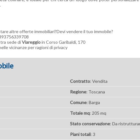
.
tare altre offerte immobiliari?Devi vendere il tuo immobile?
 +393756339708
stra sede di
Viareggio
in Corso Garibaldi, 170
elle vicinanze per ragioni di privacy
bile
Contratto
: Vendita
Regione
: Toscana
Comune
: Barga
Totale mq
: 205 mq
Stato conservazione
: Da ristruttura
Piani totali
: 3