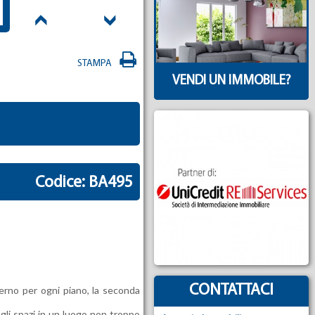
STAMPA
VENDI UN IMMOBILE?
Codice: BA495
CONTATTACI
sterno per ogni piano, la seconda
 gli spazi in un luogo non troppo