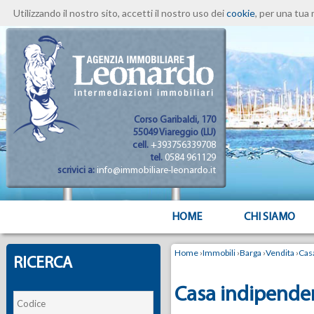
Utilizzando il nostro sito, accetti il nostro uso dei
cookie
, per una tua 
Corso Garibaldi, 170
55049 Viareggio (LU)
cell.
+393756339708
tel.
0584 961129
scrivici a:
info@immobiliare-leonardo.it
HOME
CHI SIAMO
Home
›
Immobili
›
Barga
›
Vendita
›
Cas
RICERCA
Casa indipenden