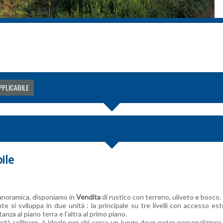
PPLICABILE
ile
 panoramica, disponiamo in
Vendita
di rustico con terreno, uliveto e bosco.
e si sviluppa in due unità : la principale su tre livelli con accesso e
nza al piano terra e l'altra al primo piano.
età collinare, è ideale per chi cerca un luogo dove poter personalizzare