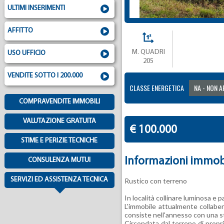
ULTIMI INSERIMENTI
AFFITTO
M. QUADRI
USO UFFICIO
205
VENDITE SOTTO I 200.000
CLASSE ENERGETICA
NA - NON A
COMPRAVENDITE IMMOBILI
VALUTAZIONE GRATUITA
€ 100.000
STIME E PERIZIE TECNICHE
Informazioni immob
CONSULENZA MUTUI
SERVIZI ED ASSISTENZA TECNICA
Rustico con terreno
In località collinare luminosa e
L'immobile attualmente collabent
consiste nell'annesso con una sta
Circondata dal terreno di propri