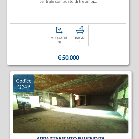
centrale composto di tre ampi...
M. QUADRI
BAGNI
70
1
€ 50.000
Codice
Q349