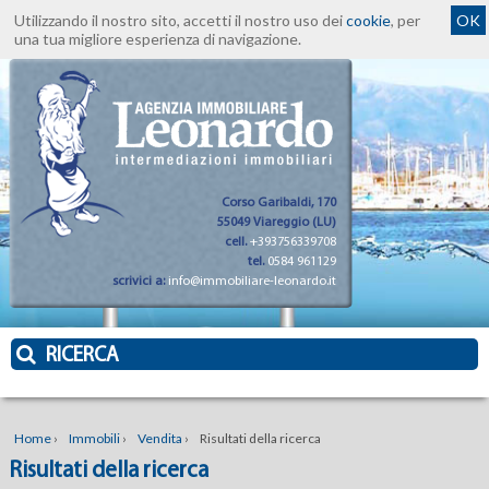
Utilizzando il nostro sito, accetti il nostro uso dei
cookie
, per
OK
una tua migliore esperienza di navigazione.
Corso Garibaldi, 170
55049 Viareggio (LU)
cell.
+393756339708
tel.
0584 961129
scrivici a:
info@immobiliare-leonardo.it
RICERCA
Home
›
Immobili
›
Vendita
›
Risultati della ricerca
Risultati della ricerca