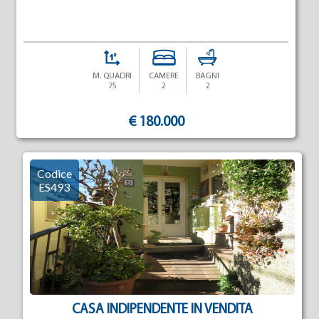
M. QUADRI
CAMERE
BAGNI
75
2
2
€ 180.000
Codice
ES493
CASA INDIPENDENTE IN VENDITA