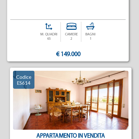
M. QUADRI
CAMERE
BAGNI
65
2
1
€ 149.000
Codice
ES614
APPARTAMENTO IN VENDITA