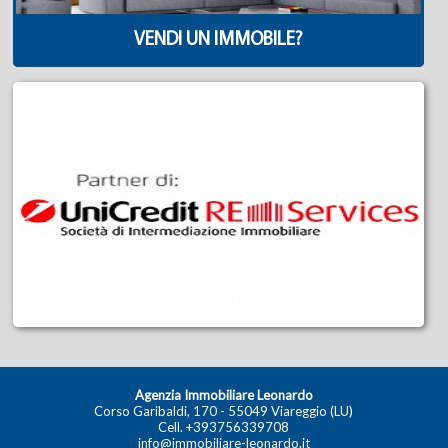
VENDI UN IMMOBILE?
Agenzia Immobiliare Leonardo
Corso Garibaldi, 170 - 55049 Viareggio (LU)
Cell.
+393756339708
info@immobiliare-leonardo.it