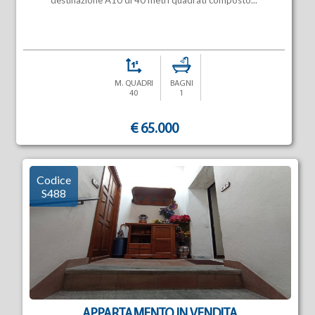
destinazione A10 di 40 metri quadrati composto...
M. QUADRI
BAGNI
40
1
€ 65.000
Codice
S488
APPARTAMENTO IN VENDITA