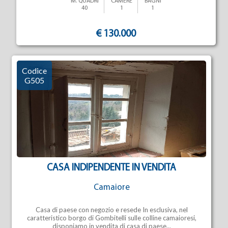
M. QUADRI
CAMERE
BAGNI
40
1
1
€ 130.000
Codice
G505
CASA INDIPENDENTE IN VENDITA
Camaiore
Casa di paese con negozio e resede In esclusiva, nel
caratteristico borgo di Gombitelli sulle colline camaioresi,
disponiamo in vendita di casa di paese...