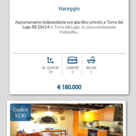
Viareggio
Appartamento indipendente con giardino privato a Torre del
Lago
Rif. ES614
A Torre del Lago, in zona residenziale
tranquilla...
M. QUADRI
CAMERE
BAGNI
70
2
1
€ 180.000
Codice
S130