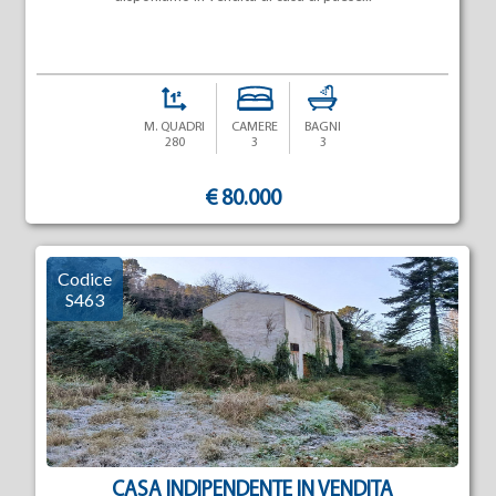
M. QUADRI
CAMERE
BAGNI
280
3
3
€ 80.000
Codice
S463
CASA INDIPENDENTE IN VENDITA