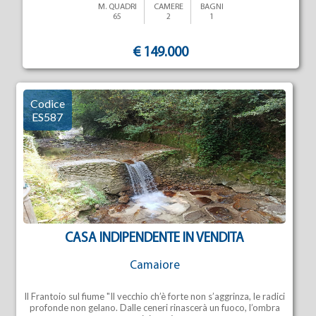
M. QUADRI
CAMERE
BAGNI
65
2
1
€ 149.000
Codice
ES587
CASA INDIPENDENTE IN VENDITA
Camaiore
Il Frantoio sul fiume "Il vecchio ch’è forte non s’aggrinza, le radici
profonde non gelano. Dalle ceneri rinascerà un fuoco, l’ombra