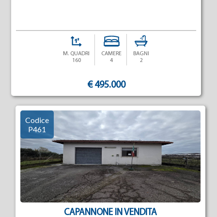
M. QUADRI
CAMERE
BAGNI
160
4
2
€ 495.000
Codice
P461
CAPANNONE IN VENDITA