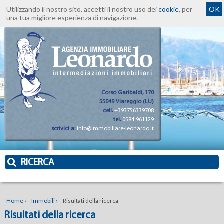
Utilizzando il nostro sito, accetti il nostro uso dei
cookie
, per
OK
una tua migliore esperienza di navigazione.
Corso Garibaldi, 170
55049 Viareggio (LU)
cell.
+393756339708
tel.
0584 961129
scrivici a:
info@immobiliare-leonardo.it
RICERCA
Home
›
Immobili
›
Risultati della ricerca
Risultati della ricerca