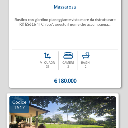
Massarosa
Rustico con giardino pianeggiante vista mare da ristrutturare
Rif. ES616
"Il Chicco", questo il nome che accompagna...
M. QUADRI
CAMERE
BAGNI
75
2
2
€ 180.000
Codice
T517