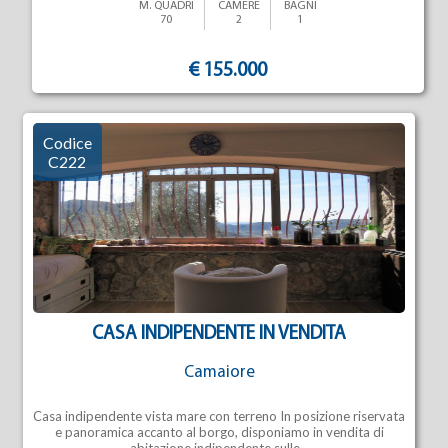
M. QUADRI
CAMERE
BAGNI
70
2
1
€ 155.000
Codice
C222
CASA INDIPENDENTE IN VENDITA
Camaiore
Casa indipendente vista mare con terreno In posizione riservata
e panoramica accanto al borgo, disponiamo in vendita di