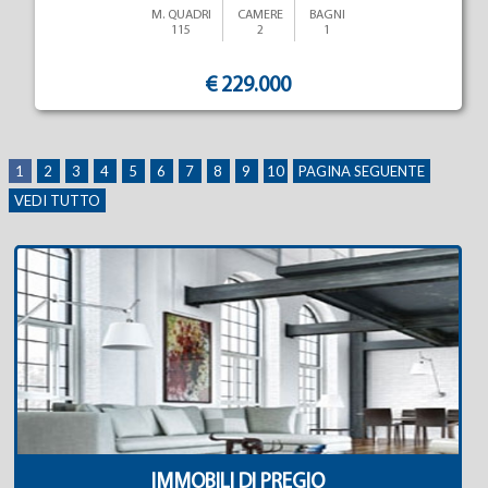
M. QUADRI
CAMERE
BAGNI
115
2
1
€ 229.000
1
2
3
4
5
6
7
8
9
10
PAGINA SEGUENTE
VEDI TUTTO
IMMOBILI DI PREGIO