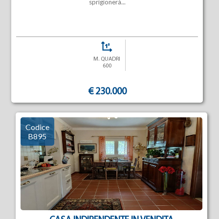
sprigionerà...
M. QUADRI
600
€ 230.000
Codice
B895