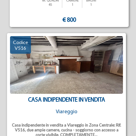
M. QUADRI
CAMERE
BAGNI
45
1
1
€ 800
Codice
V516
CASA INDIPENDENTE IN VENDITA
Viareggio
Casa indipendente in vendita a Viareggio in Zona Centrale: Rif.
V516, due ampie camere, cucina - soggiorno con accesso a
corte vivibile.
COMPLETAMENTE...