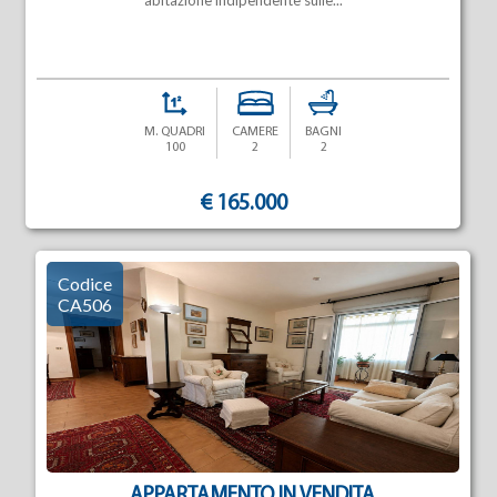
abitazione indipendente sulle...
M. QUADRI
CAMERE
BAGNI
100
2
2
€ 165.000
Codice
CA506
APPARTAMENTO IN VENDITA